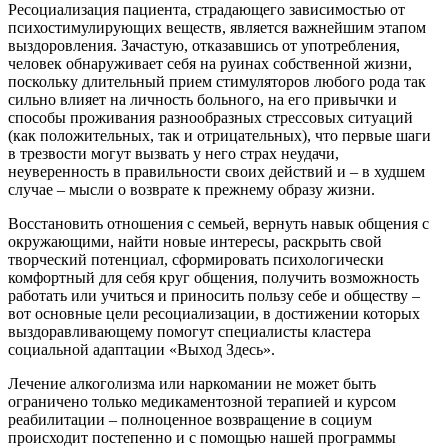
Ресоциализация пациента, страдающего зависимостью от
психостимулирующих веществ, является важнейшим этапом
выздоровления. Зачастую, отказавшись от употребления,
человек обнаруживает себя на руинах собственной жизни,
поскольку длительный прием стимуляторов любого рода так
сильно влияет на личность больного, на его привычки и
способы проживания разнообразных стрессовых ситуаций
(как положительных, так и отрицательных), что первые шаги
в трезвости могут вызвать у него страх неудачи,
неуверенность в правильности своих действий и – в худшем
случае – мысли о возврате к прежнему образу жизни.
Восстановить отношения с семьей, вернуть навык общения с
окружающими, найти новые интересы, раскрыть свой
творческий потенциал, сформировать психологически
комфортный для себя круг общения, получить возможность
работать или учиться и приносить пользу себе и обществу –
вот основные цели ресоциализации, в достижении которых
выздоравливающему помогут специалисты кластера
социальной адаптации «Выход Здесь».
Лечение алкоголизма или наркомании не может быть
ограничено только медикаментозной терапией и курсом
реабилитации – полноценное возвращение в социум
происходит постепенно и с помощью нашей программы