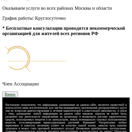
Оказываем услуги во всех районах Москвы и области
График работы: Круглосуточно
* Бесплатные консультации проводятся некоммерческой
организацией для жителей всех регионов РФ
Член Ассоциации
Вверх
Настоящим уведомляем, что информация, размещенная на данном сайте, является справочной и
используется нами исключительно для научно-медицинского просвещения неопределённого круга
лиц по вопросам диагностирования и лечения наркотической и алкогольной зависимости, в связи
с этим, размещение любой информации на данном сайте никаким образом не может быть
расценено как деятельность направленная на пропаганду и незаконную рекламу наркотических
средств, психотропных веществ и их прекурсоров, новых потенциально опасных психоактивных
веществ, культивирования наркосодержащих растений. Внимание! Употребление любых
наркотиков и алкоголя негативно влияет на качество вашей жизни, наносит вред вашему
здоровью и может стать причиной летального исхода! Незаконное приобретение, изготовление,
хранение наркотических веществ является преступлением и преследуется по закону! Обращаем