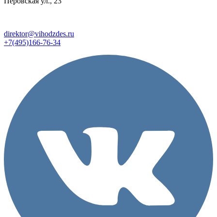
Перовская ул., 23
direktor@vihodzdes.ru
+7(495)166-76-34