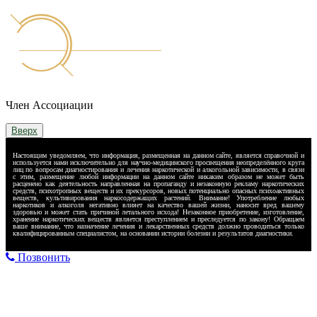
Член Ассоциации
Вверх
Настоящим уведомляем, что информация, размещенная на данном сайте, является справочной и
используется нами исключительно для научно-медицинского просвещения неопределённого круга
лиц по вопросам диагностирования и лечения наркотической и алкогольной зависимости, в связи
с этим, размещение любой информации на данном сайте никаким образом не может быть
расценено как деятельность направленная на пропаганду и незаконную рекламу наркотических
средств, психотропных веществ и их прекурсоров, новых потенциально опасных психоактивных
веществ, культивирования наркосодержащих растений. Внимание! Употребление любых
наркотиков и алкоголя негативно влияет на качество вашей жизни, наносит вред вашему
здоровью и может стать причиной летального исхода! Незаконное приобретение, изготовление,
хранение наркотических веществ является преступлением и преследуется по закону! Обращаем
ваше внимание, что назначение лечения и лекарственных средств должно проводиться только
квалифицированным специалистом, на основании истории болезни и результатов диагностики.
Позвонить