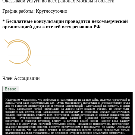
Оказываем услуги во всех районах Москвы и области
График работы: Круглосуточно
* Бесплатные консультации проводятся некоммерческой
организацией для жителей всех регионов РФ
Член Ассоциации
Вверх
Настоящим уведомляем, что информация, размещенная на данном сайте, является справочной и
используется нами исключительно для научно-медицинского просвещения неопределённого круга
лиц по вопросам диагностирования и лечения наркотической и алкогольной зависимости, в связи
с этим, размещение любой информации на данном сайте никаким образом не может быть
расценено как деятельность направленная на пропаганду и незаконную рекламу наркотических
средств, психотропных веществ и их прекурсоров, новых потенциально опасных психоактивных
веществ, культивирования наркосодержащих растений. Внимание! Употребление любых
наркотиков и алкоголя негативно влияет на качество вашей жизни, наносит вред вашему
здоровью и может стать причиной летального исхода! Незаконное приобретение, изготовление,
хранение наркотических веществ является преступлением и преследуется по закону! Обращаем
ваше внимание, что назначение лечения и лекарственных средств должно проводиться только
квалифицированным специалистом, на основании истории болезни и результатов диагностики.