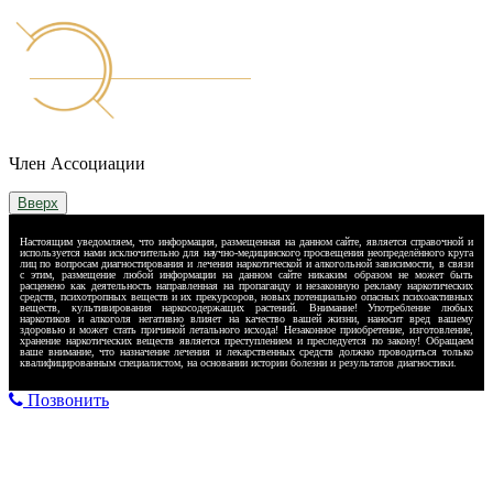
Член Ассоциации
Вверх
Настоящим уведомляем, что информация, размещенная на данном сайте, является справочной и
используется нами исключительно для научно-медицинского просвещения неопределённого круга
лиц по вопросам диагностирования и лечения наркотической и алкогольной зависимости, в связи
с этим, размещение любой информации на данном сайте никаким образом не может быть
расценено как деятельность направленная на пропаганду и незаконную рекламу наркотических
средств, психотропных веществ и их прекурсоров, новых потенциально опасных психоактивных
веществ, культивирования наркосодержащих растений. Внимание! Употребление любых
наркотиков и алкоголя негативно влияет на качество вашей жизни, наносит вред вашему
здоровью и может стать причиной летального исхода! Незаконное приобретение, изготовление,
хранение наркотических веществ является преступлением и преследуется по закону! Обращаем
ваше внимание, что назначение лечения и лекарственных средств должно проводиться только
квалифицированным специалистом, на основании истории болезни и результатов диагностики.
Позвонить