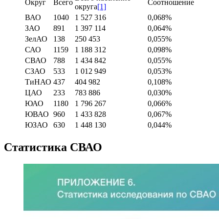
Округ
Всего
Соотношение
округа
[1]
ВАО
1040
1 527 316
0,068%
ЗАО
891
1 397 114
0,064%
ЗелАО
138
250 453
0,055%
САО
1159
1 188 312
0,098%
СВАО
788
1 434 842
0,055%
СЗАО
533
1 012 949
0,053%
ТиНАО
437
404 982
0,108%
ЦАО
233
783 886
0,030%
ЮАО
1180
1 796 267
0,066%
ЮВАО
960
1 433 828
0,067%
ЮЗАО
630
1 448 130
0,044%
Статистика СВАО