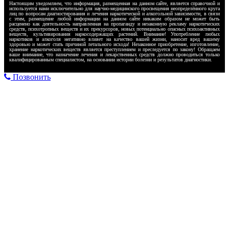
Настоящим уведомляем, что информация, размещенная на данном сайте, является справочной и
используется нами исключительно для научно-медицинского просвещения неопределённого круга
лиц по вопросам диагностирования и лечения наркотической и алкогольной зависимости, в связи
с этим, размещение любой информации на данном сайте никаким образом не может быть
расценено как деятельность направленная на пропаганду и незаконную рекламу наркотических
средств, психотропных веществ и их прекурсоров, новых потенциально опасных психоактивных
веществ, культивирования наркосодержащих растений. Внимание! Употребление любых
наркотиков и алкоголя негативно влияет на качество вашей жизни, наносит вред вашему
здоровью и может стать причиной летального исхода! Незаконное приобретение, изготовление,
хранение наркотических веществ является преступлением и преследуется по закону! Обращаем
ваше внимание, что назначение лечения и лекарственных средств должно проводиться только
квалифицированным специалистом, на основании истории болезни и результатов диагностики.
Позвонить