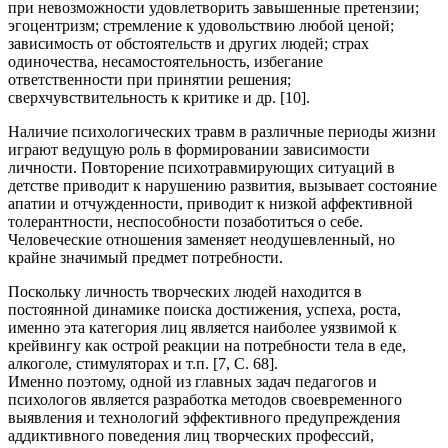
при невозможности удовлетворить завышенные претензии;
эгоцентризм; стремление к удовольствию любой ценой;
зависимость от обстоятельств и других людей; страх
одиночества, несамостоятельность, избегание
ответственности при принятии решения;
сверхчувствительность к критике и др. [10].
Наличие психологических травм в различные периоды жизни
играют ведущую роль в формировании зависимости
личности. Повторение психотравмирующих ситуаций в
детстве приводит к нарушению развития, вызывает состояние
апатии и отчужденности, приводит к низкой аффективной
толерантности, неспособности позаботиться о себе.
Человеческие отношения заменяет неодушевленный, но
крайне значимый предмет потребности.
Поскольку личность творческих людей находится в
постоянной динамике поиска достижения, успеха, роста,
именно эта категория лиц является наиболее уязвимой к
крейвингу как острой реакции на потребности тела в еде,
алкоголе, стимуляторах и т.п. [7, С. 68].
Именно поэтому, одной из главных задач педагогов и
психологов является разработка методов своевременного
выявления и технологий эффективного предупреждения
аддиктивного поведения лиц творческих профессий,