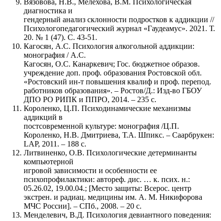
Вязовова, Н.В., Мелехова, В.М. Психологическая
диагностика и
гендерный анализ склонности подростков к аддикции //
Психологопедагогический журнал «Гаудеамус». 2021. Т.
20. № 1 (47). С. 43-51.
Кагосян, А.С. Психология алкогольной аддикции:
монография / А.С.
Кагосян, О.С. Канаркевич; Гос. бюджетное образов.
учреждение доп. проф. образования Ростовской обл.
«Ростовский ин-т повышения квалиф и проф. перепод.
работников образования». – Ростов/Д.: Изд-во ГБОУ
ДПО РО РИПК и ППРО, 2014. – 235 с.
Короленко, Ц.П. Психодинамические механизмы
аддикций в
постсовременной культуре: монография /Ц.П.
Короленко, Н.В. Дмитриева, Т.А. Шпикс. – Саарбрукен:
LAP, 2011. – 188 с.
Литвиненко, О.В. Психологические детерминанты
компьютерной
игровой зависимости и особенности ее
психопрофилактики: автореф. дис. … к. псих. н.:
05.26.02, 19.00.04.; [Место защиты: Всерос. центр
экстрен. и радиац. медицины им. А. М. Никифорова
МЧС России]. – СПб., 2008. – 20 с.
Менделевич, В.Д. Психология девиантного поведения: