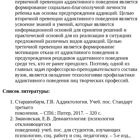
первичной превенции аддиктивного поведения является
формирование социально-благополучной личности
ребенка как основы предупреждения аддикций. Целью
вторичной превенции аддиктивного поведения является
усвоение знаний и умений, которые являются
информационной основой для принятия решений и
практической основой для их реализации в ситуациях
предложений различных видов аддикций. Целью
третичной превенции является формирование
мотивации отказа от аддиктивного поведения и
предупреждения рецидивов аддитивного поведения
среди тех, кто ее ранее преодолел. Поэтому, одной из
главных задач профессорско-преподавательского состава
вузов, является овладение технологиями профилактики
аддиктивного поведения лиц творческих профессий.
Список литературы:
Старшенбаум, Г.В. Аддиктология. Учеб. пос. Стандарт
третьего
поколения. – СПб.: Питер, 2017. – 320 с.
Змановская, Е.В. Девиантология: (психология
отклоняющегося
поведения): учеб. пос. для студентов, изучающих
психологию, соц. работу и соц. педагогику. – 5-е изд.,