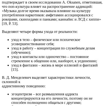
подтверждает в своем исследовании A. Oksanen, отметившая,
что поп-культура влияет на распространение аддикций:
«Музыка долгое время оказывала влияние на культуру
употребления наркотиков: амфетамин ассоциировался с
рокерами, скинхедами и панками; каннабис и ЛСД с хиппи»
[19, Р. 53].
Выделяют четыре формы ухода от реальности:
уход в тело – физическое или психическое
усовершенствование себя;
уход в работу – концентрация по служебным делам
(обучению);
уход в контакты или одиночество – постоянное
стремление к общению или, наоборот, к уединению;
уход в фантазии – жизнь в мире иллюзий и фантазий
[15].
В. Д. Менделевич выделяет характеристики личности,
склонной к
аддиктивному поведению:
эгоцентризм – все размышления аддикта
концентрируются на его личности, поэтому он не
способен полноценно общаться с другими;