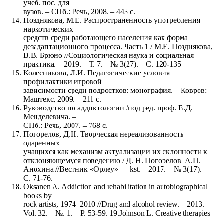
учеб. пос. для
вузов. – СПб.: Речь, 2008. – 443 с.
Позднякова, М.Е. Распространённость употребления
наркотических
средств среди работающего населения как форма
дезадаптационного процесса. Часть 1 / М.Е. Позднякова,
В.В. Брюно //Социологическая наука и социальная
практика. – 2019. – Т. 7. – № 3(27). – С. 120-135.
Колесникова, Л.И. Педагогические условия
профилактики игровой
зависимости среди подростков: монография. – Ковров:
Маштекс, 2009. – 211 с.
Руководство по аддиктологии /под ред. проф. В.Д.
Менделевича. –
СПб.: Речь, 2007. – 768 с.
Погорелов, Д.Н. Творческая нереализованность
одаренных
учащихся как механизм актуализации их склонности к
отклоняющемуся поведению / Д. Н. Погорелов, А.П.
Анохина //Вестник «Өрлеу» — kst. – 2017. – № 3(17). –
С. 71-76.
Oksanen A. Addiction and rehabilitation in autobiographical
books by
rock artists, 1974–2010 //Drug and alcohol review. – 2013. –
Vol. 32. – №. 1. – P. 53-59. 19.Johnson L. Creative therapies