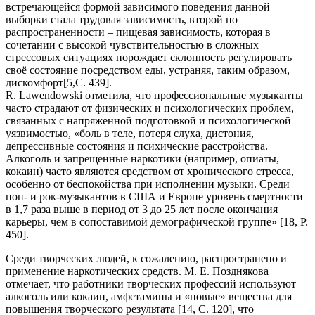
встречающейся формой зависимого поведения данной
выборки стала трудовая зависимость, второй по
распространенности – пищевая зависимость, которая в
сочетании с высокой чувствительностью в сложных
стрессовых ситуациях порождает склонность регулировать
своё состояние посредством еды, устраняя, таким образом,
дискомфорт[5,С. 439].
R. Lawendowski отметила, что профессиональные музыканты
часто страдают от физических и психологических проблем,
связанных с напряженной подготовкой и психологической
уязвимостью, «боль в теле, потеря слуха, дистония,
депрессивные состояния и психические расстройства.
Алкоголь и запрещенные наркотики (например, опиаты,
кокаин) часто являются средством от хронического стресса,
особенно от беспокойства при исполнении музыки. Среди
поп- и рок-музыкантов в США и Европе уровень смертности
в 1,7 раза выше в период от 3 до 25 лет после окончания
карьеры, чем в сопоставимой демографической группе» [18, Р.
450].
Среди творческих людей, к сожалению, распространено и
применение наркотических средств. М. Е. Позднякова
отмечает, что работники творческих профессий используют
алкоголь или кокаин, амфетамины и «новые» вещества для
повышения творческого результата [14, С. 120], что