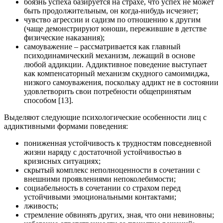
боязнь успеха базируется на страхе, что успех не может
быть продолжительным, он когда-нибудь исчезнет;
чувство агрессии и садизм по отношению к другим
(чаще демонстрируют юноши, пережившие в детстве
физические наказания);
самоуважение – рассматривается как главный
психодинамический механизм, лежащий в основе
любой аддикции. Аддиктивное поведение выступает
как компенсаторный механизм скудного самоимиджа,
низкого самоуважения, поскольку аддикт не в состоянии
удовлетворить свои потребности общепринятым
способом [13].
Выделяют следующие психологические особенности лиц с
аддиктивными формами поведения:
пониженная устойчивость к трудностям повседневной
жизни наряду с достаточной устойчивостью в
кризисных ситуациях;
скрытый комплекс неполноценности в сочетании с
внешними проявлениями непоколебимости;
социабельность в сочетании со страхом перед
устойчивыми эмоциональными контактами;
лживость;
стремление обвинять других, зная, что они невиновны;