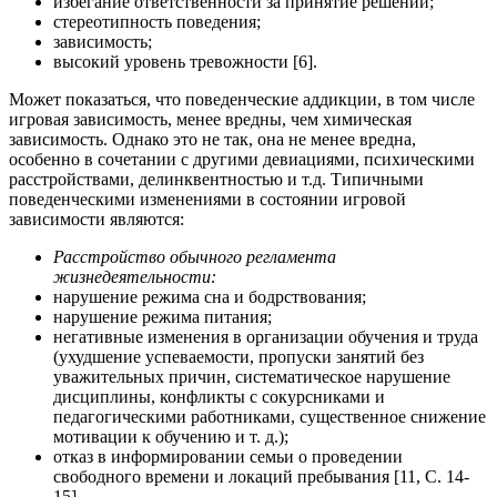
избегание ответственности за принятие решений;
стереотипность поведения;
зависимость;
высокий уровень тревожности [6].
Может показаться, что поведенческие аддикции, в том числе
игровая зависимость, менее вредны, чем химическая
зависимость. Однако это не так, она не менее вредна,
особенно в сочетании с другими девиациями, психическими
расстройствами, делинквентностью и т.д. Типичными
поведенческими изменениями в состоянии игровой
зависимости являются:
Расстройство обычного регламента
жизнедеятельности:
нарушение режима сна и бодрствования;
нарушение режима питания;
негативные изменения в организации обучения и труда
(ухудшение успеваемости, пропуски занятий без
уважительных причин, систематическое нарушение
дисциплины, конфликты с сокурсниками и
педагогическими работниками, существенное снижение
мотивации к обучению и т. д.);
отказ в информировании семьи о проведении
свободного времени и локаций пребывания [11, С. 14-
15].