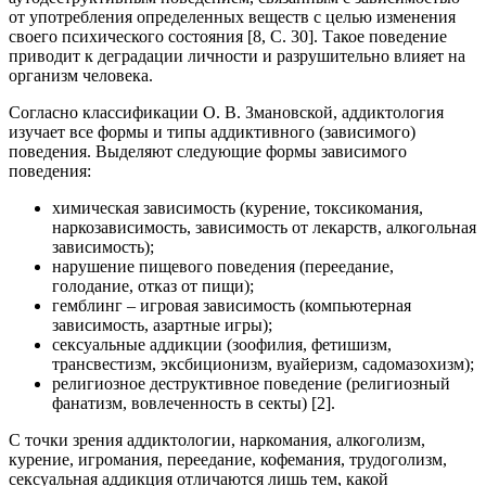
от употребления определенных веществ с целью изменения
своего психического состояния [8, С. 30]. Такое поведение
приводит к деградации личности и разрушительно влияет на
организм человека.
Согласно классификации О. В. Змановской, аддиктология
изучает все формы и типы аддиктивного (зависимого)
поведения. Выделяют следующие формы зависимого
поведения:
химическая зависимость (курение, токсикомания,
наркозависимость, зависимость от лекарств, алкогольная
зависимость);
нарушение пищевого поведения (переедание,
голодание, отказ от пищи);
гемблинг – игровая зависимость (компьютерная
зависимость, азартные игры);
сексуальные аддикции (зоофилия, фетишизм,
трансвестизм, эксбиционизм, вуайеризм, садомазохизм);
религиозное деструктивное поведение (религиозный
фанатизм, вовлеченность в секты) [2].
С точки зрения аддиктологии, наркомания, алкоголизм,
курение, игромания, переедание, кофемания, трудоголизм,
сексуальная аддикция отличаются лишь тем, какой