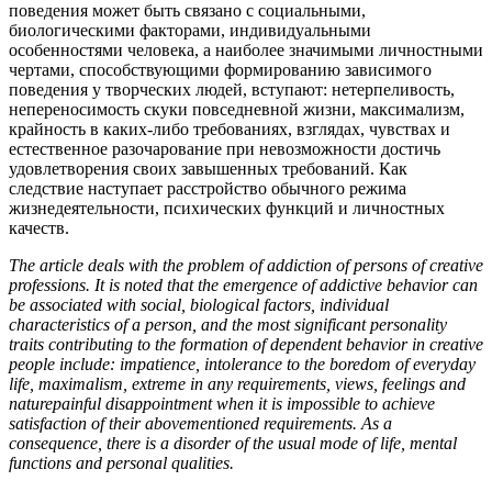
поведения может быть связано с социальными,
биологическими факторами, индивидуальными
особенностями человека, а наиболее значимыми личностными
чертами, способствующими формированию зависимого
поведения у творческих людей, вступают: нетерпеливость,
непереносимость скуки повседневной жизни, максимализм,
крайность в каких-либо требованиях, взглядах, чувствах и
естественное разочарование при невозможности достичь
удовлетворения своих завышенных требований. Как
следствие наступает расстройство обычного режима
жизнедеятельности, психических функций и личностных
качеств.
The article deals with the problem of addiction of persons of creative
professions. It is noted that the emergence of addictive behavior can
be associated with social, biological factors, individual
characteristics of a person, and the most significant personality
traits contributing to the formation of dependent behavior in creative
people include: impatience, intolerance to the boredom of everyday
life, maximalism, extreme in any requirements, views, feelings and
naturepainful disappointment when it is impossible to achieve
satisfaction of their abovementioned requirements. As a
consequence, there is a disorder of the usual mode of life, mental
functions and personal qualities.