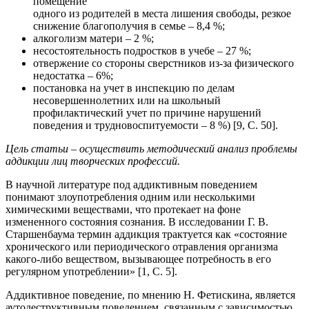
помещение
одного из родителей в места лишения свободы, резкое
снижение благополучия в семье – 8,4 %;
алкоголизм матери – 2 %;
несостоятельность подростков в учебе – 27 %;
отвержение со стороны сверстников из-за физического
недостатка – 6%;
постановка на учет в инспекцию по делам
несовершеннолетних или на школьный
профилактический учет по причине нарушений
поведения и трудновоспитуемости – 8 %) [9, С. 50].
Цель статьи – осуществить методический анализ проблемы
аддикции лиц творческих профессий.
В научной литературе под аддиктивным поведением
понимают злоупотребления одним или несколькими
химическими веществами, что протекает на фоне
измененного состояния сознания. В исследовании Г. В.
Старшенбаума термин аддикция трактуется как «состояние
хронического или периодического отравления организма
какого-либо веществом, вызывающее потребность в его
регулярном употреблении» [1, С. 5].
Аддиктивное поведение, по мнению Н. Фетискина, является
аутодеструктивным поведением, связанным с зависимостью