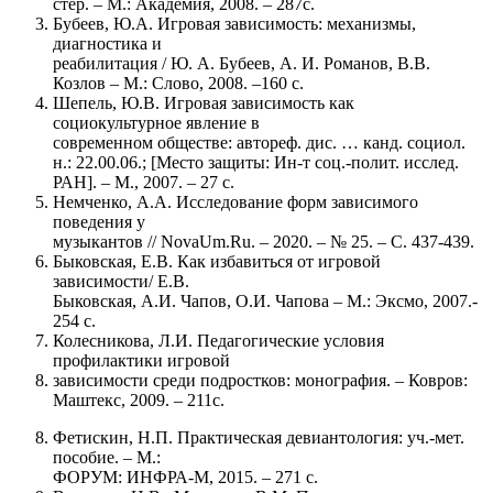
стер. – М.: Академия, 2008. – 287с.
Бубеев, Ю.А. Игровая зависимость: механизмы,
диагностика и
реабилитация / Ю. А. Бубеев, А. И. Романов, В.В.
Козлов – М.: Слово, 2008. –160 с.
Шепель, Ю.В. Игровая зависимость как
социокультурное явление в
современном обществе: автореф. дис. … канд. социол.
н.: 22.00.06.; [Место защиты: Ин-т соц.-полит. исслед.
РАН]. – М., 2007. – 27 с.
Немченко, А.А. Исследование форм зависимого
поведения у
музыкантов // NovaUm.Ru. – 2020. – № 25. – С. 437-439.
Быковская, Е.В. Как избавиться от игровой
зависимости/ Е.В.
Быковская, А.И. Чапов, О.И. Чапова – М.: Эксмо, 2007.-
254 с.
Колесникова, Л.И. Педагогические условия
профилактики игровой
зависимости среди подростков: монография. – Ковров:
Маштекс, 2009. – 211с.
Фетискин, Н.П. Практическая девиантология: уч.-мет.
пособие. – М.:
ФОРУМ: ИНФРА-М, 2015. – 271 с.