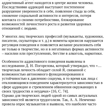
аддиктивный агент находится в центре жизни человека.
Последствиями аддикций выступают постепенное
разрушение уверенности в себе, появление стыда за себя,
снижение социальной активности и интересов, потеря
контакта со своими потребностями, блокирование
возможностей личностного роста и развития здоровых
отношений с людьми.
У многих лиц творческих профессий (музыканты, художники,
писатели, скульпторы и т. д.) в моменты кризисов нарушается
регуляция поведения и появляется желание реализовать себя
не только в творчестве, но и в негативных формах активности
– насилии или преступлениях, бегстве в алкоголь, наркотики.
Особенности аддиктивного поведения выявлены в
исследовании Д. Н. Погорелова, который утверждал, что «…
творческая личность обладает силой Я, связанной с
возможностью автономного функционирования и
устойчивостью к давлению социума, в то время как лица с
отклоняющимся поведением характеризуется зависимостью в
сфере аддикции и стремлением обвинения окружающих в
своих трудностях и неудачах» [16, С. 74].
Однако для творческих людей одной из самых актуальных
зависимостей является трудоголизм. Так, А. А. Немченко
провела опрос музыкантов и выявила, что наиболее часто