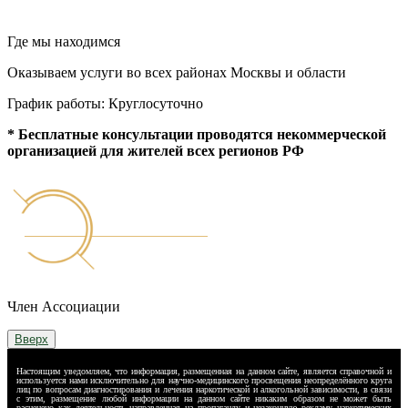
Где мы находимся
Оказываем услуги во всех районах Москвы и области
График работы: Круглосуточно
* Бесплатные консультации проводятся некоммерческой
организацией для жителей всех регионов РФ
Член Ассоциации
Вверх
Настоящим уведомляем, что информация, размещенная на данном сайте, является справочной и
используется нами исключительно для научно-медицинского просвещения неопределённого круга
лиц по вопросам диагностирования и лечения наркотической и алкогольной зависимости, в связи
с этим, размещение любой информации на данном сайте никаким образом не может быть
расценено как деятельность направленная на пропаганду и незаконную рекламу наркотических