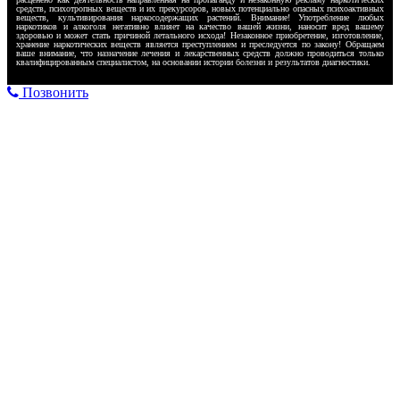
средств, психотропных веществ и их прекурсоров, новых потенциально опасных психоактивных
веществ, культивирования наркосодержащих растений. Внимание! Употребление любых
наркотиков и алкоголя негативно влияет на качество вашей жизни, наносит вред вашему
здоровью и может стать причиной летального исхода! Незаконное приобретение, изготовление,
хранение наркотических веществ является преступлением и преследуется по закону! Обращаем
ваше внимание, что назначение лечения и лекарственных средств должно проводиться только
квалифицированным специалистом, на основании истории болезни и результатов диагностики.
Позвонить